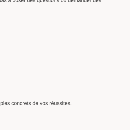
z pas à poser des questions ou demander des
mples concrets de vos réussites.