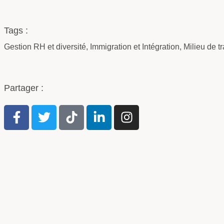
Tags :
Gestion RH et diversité
,
Immigration et Intégration
,
Milieu de t
Partager :
Ateliers et formations
test
Gestion RH et diversité
Réussir son intégration professionnelle au Canada